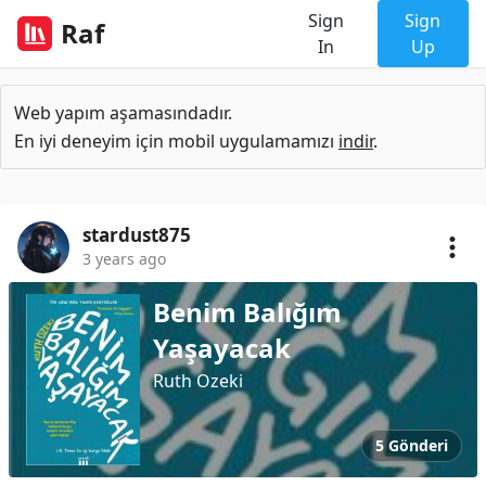
Sign
Sign
Raf
In
Up
Web yapım aşamasındadır.
En iyi deneyim için mobil uygulamamızı
indir
.
stardust875
3 years ago
Benim Balığım
Yaşayacak
Ruth Ozeki
5 Gönderi