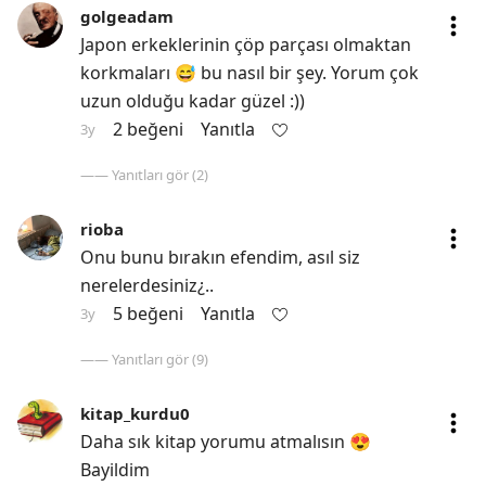
golgeadam
Japon erkeklerinin çöp parçası olmaktan 
korkmaları 😅 bu nasıl bir şey. Yorum çok 
uzun olduğu kadar güzel :))
2 beğeni
Yanıtla
3y
—— Yanıtları gör (2)
rioba
Onu bunu bırakın efendim, asıl siz 
nerelerdesiniz¿..
5 beğeni
Yanıtla
3y
—— Yanıtları gör (9)
kitap_kurdu0
Daha sık kitap yorumu atmalısın 😍 
Bayildim