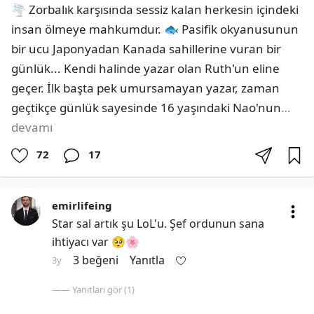
🌪️ Zorbalık karşısında sessiz kalan herkesin içindeki 
insan ölmeye mahkumdur. 🐟 Pasifik okyanusunun 
bir ucu Japonyadan Kanada sahillerine vuran bir 
günlük... Kendi halinde yazar olan Ruth'un eline 
geçer. İlk başta pek umursamayan yazar, zaman 
geçtikçe günlük sayesinde 16 yaşındaki Nao'nun
…
devamı
72
17
emirlifeing
Star sal artık şu LoL'u. Şef ordunun sana 
ihtiyacı var 🥺🌸
3 beğeni
Yanıtla
3y
—— Yanıtları gör (1)