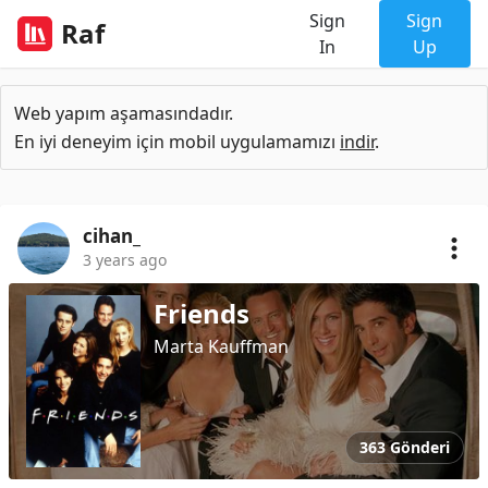
Sign
Sign
Raf
In
Up
Web yapım aşamasındadır.
En iyi deneyim için mobil uygulamamızı
indir
.
cihan_
3 years ago
Friends
Marta Kauffman
363 Gönderi