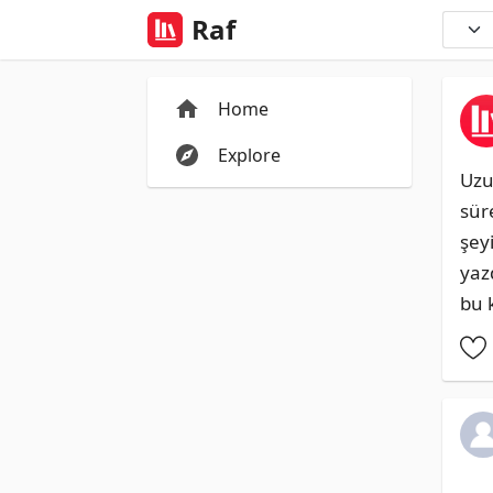
Raf
Home
Explore
Uzu
sür
şey
yaz
bu 