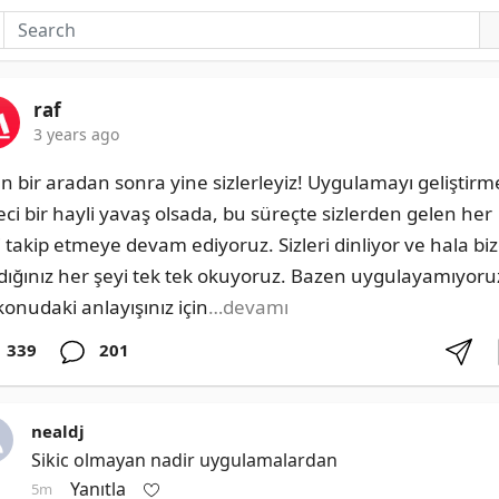
raf
3 years ago
n bir aradan sonra yine sizlerleyiz! Uygulamayı geliştirme
eci bir hayli yavaş olsada, bu süreçte sizlerden gelen her 
i takip etmeye devam ediyoruz. Sizleri dinliyor ve hala biz
dığınız her şeyi tek tek okuyoruz. Bazen uygulayamıyoruz
konudaki anlayışınız için
…devamı
339
201
nealdj
Sikic olmayan nadir uygulamalardan
Yanıtla
5m