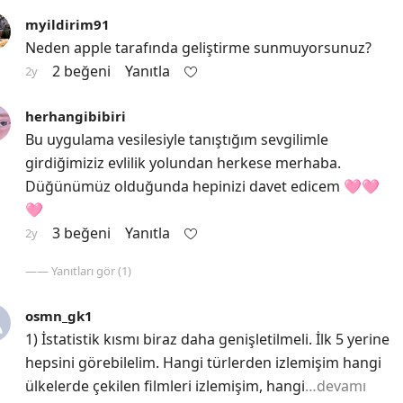
myildirim91
Neden apple tarafında geliştirme sunmuyorsunuz?
2 beğeni
Yanıtla
2y
herhangibibiri
Bu uygulama vesilesiyle tanıştığım sevgilimle 
girdiğimiziz evlilik yolundan herkese merhaba. 
Düğünümüz olduğunda hepinizi davet edicem 🩷🩷
🩷
3 beğeni
Yanıtla
2y
—— Yanıtları gör (1)
osmn_gk1
1) İstatistik kısmı biraz daha genişletilmeli. İlk 5 yerine 
hepsini görebilelim. Hangi türlerden izlemişim hangi 
ülkelerde çekilen filmleri izlemişim, hangi
…devamı