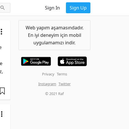
Sign In
Sign Up
Web yapım aşamasındadır.
En iyi deneyim için mobil
uygulamamızı indir.
 
e 
, 
Privacy
Terms
Instagram
Twitter
© 2021 Raf