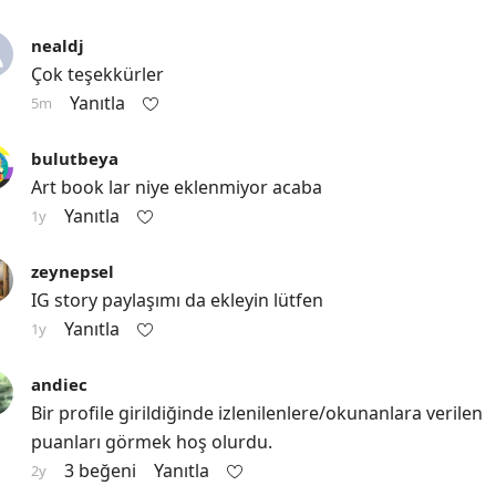
nealdj
Çok teşekkürler
Yanıtla
5m
bulutbeya
Art book lar niye eklenmiyor acaba
Yanıtla
1y
zeynepsel
IG story paylaşımı da ekleyin lütfen
Yanıtla
1y
andiec
Bir profile girildiğinde izlenilenlere/okunanlara verilen 
puanları görmek hoş olurdu.
3 beğeni
Yanıtla
2y