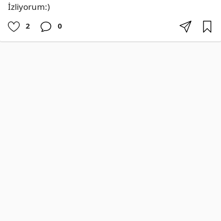
İzliyorum:)
2
0