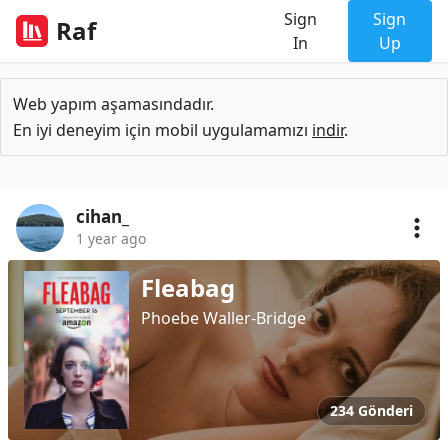
Sign
Sign
Raf
In
Up
Web yapım aşamasındadır.
En iyi deneyim için mobil uygulamamızı
indir
.
cihan_
1 year ago
Fleabag
Phoebe Waller-Bridge
234 Gönderi