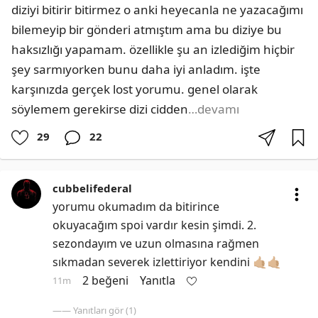
diziyi bitirir bitirmez o anki heyecanla ne yazacağımı 
bilemeyip bir gönderi atmıştım ama bu diziye bu 
haksızlığı yapamam. özellikle şu an izlediğim hiçbir 
şey sarmıyorken bunu daha iyi anladım. işte 
karşınızda gerçek lost yorumu. genel olarak 
söylemem gerekirse dizi cidden
…devamı
29
22
cubbelifederal
yorumu okumadım da bitirince 
okuyacağım spoi vardır kesin şimdi. 2. 
sezondayım ve uzun olmasına rağmen 
sıkmadan severek izlettiriyor kendini 🤙🏼🤙🏼
2 beğeni
Yanıtla
11m
—— Yanıtları gör (1)