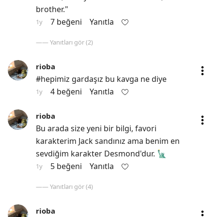
brother."
7 beğeni
Yanıtla
1y
—— Yanıtları gör (2)
rioba
#hepimiz gardaşız bu kavga ne diye
4 beğeni
Yanıtla
1y
rioba
Bu arada size yeni bir bilgi, favori 
karakterim Jack sandınız ama benim en 
sevdiğim karakter Desmond'dur. 🗽
5 beğeni
Yanıtla
1y
—— Yanıtları gör (4)
rioba