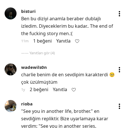
bisturi
Ben bu diziyi anamla beraber dublajlı 
izledim. Diyeceklerim bu kadar.. The end of 
the fucking story men.:(
1 beğeni
Yanıtla
11m
—— Yanıtları gör (4)
wadewils0n
charlie benim de en sevdipim karakterdi 🥺 
çok üzülmüştüm
2 beğeni
Yanıtla
1y
rioba
"See you in another life, brother." en 
sevdiğim repliktir. Bize uyarlamaya karar 
verdim; "See you in another series, 