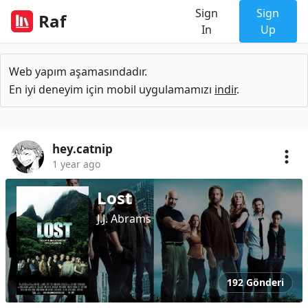
Sign
Sign
Raf
In
Up
Web yapım aşamasındadır.
En iyi deneyim için mobil uygulamamızı
indir
.
hey.catnip
1 year ago
Lost
J.J. Abrams
192 Gönderi