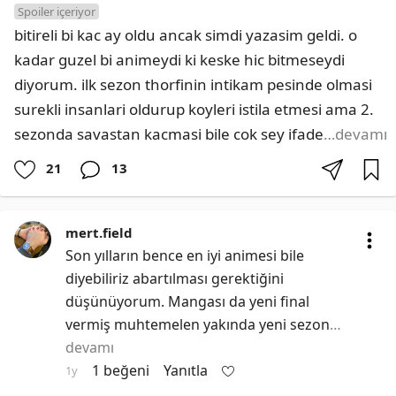
Spoiler içeriyor
bitireli bi kac ay oldu ancak simdi yazasim geldi. o 
kadar guzel bi animeydi ki keske hic bitmeseydi 
diyorum. ilk sezon thorfinin intikam pesinde olmasi 
surekli insanlari oldurup koyleri istila etmesi ama 2. 
sezonda savastan kacmasi bile cok sey ifade
…devamı
21
13
mert.field
Son yılların bence en iyi animesi bile 
diyebiliriz abartılması gerektiğini 
düşünüyorum. Mangası da yeni final 
vermiş muhtemelen yakında yeni sezon
…
devamı
1 beğeni
Yanıtla
1y