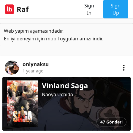
Sign
Sign
Raf
In
Up
Web yapım aşamasındadır.
En iyi deneyim için mobil uygulamamızı
indir
.
onlynaksu
1 year ago
Vinland Saga
Naoya Uchida
47 Gönderi