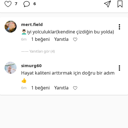
7
6
mert.field
💆🏻‍♂️iyi yolculuklar(kendine çizdiğin bu yolda)
1 beğeni
Yanıtla
6m
—— Yanıtları gör (4)
simurg60
Hayat kaliteni arttırmak için doğru bir adım 
👍
1 beğeni
Yanıtla
6m