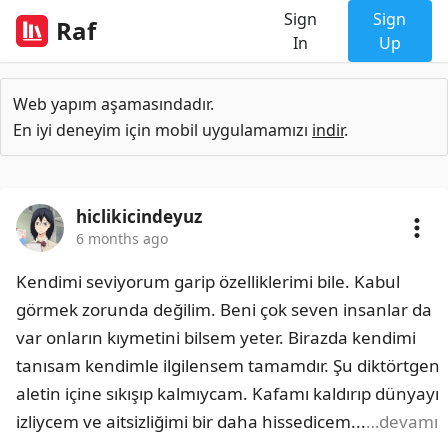
Sign
Sign
Raf
In
Up
Web yapım aşamasındadır.
En iyi deneyim için mobil uygulamamızı
indir
.
hiclikicindeyuz
6 months ago
Kendimi seviyorum garip özelliklerimi bile. Kabul 
görmek zorunda değilim. Beni çok seven insanlar da 
var onların kıymetini bilsem yeter. Birazda kendimi 
tanısam kendimle ilgilensem tamamdır. Şu diktörtgen 
aletin içine sıkışıp kalmıycam. Kafamı kaldırıp dünyayı 
izliycem ve aitsizliğimi bir daha hissedicem...
…devamı