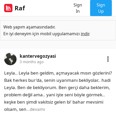
Sign
Sign
Raf
In
Up
Web yapım aşamasındadır.
En iyi deneyim için mobil uygulamamızı
indir
.
kantervegozyasi
3 months ago
Leyla.. Leyla ben geldim, açmayacak mısın gözlerini? 
Bak herkes bur'da, senin uyanmanı bekliyolar.. hadi 
Leyla. Ben de bekliyorum. Ben gerçi daha beklerim, 
problem değil ama.. yani işte seni böyle görmek.. 
keşke ben şimdi vakitsiz gelen bi' bahar mevsimi 
olsam, sen
…devamı