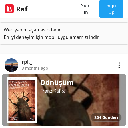
Sign
Sign
Raf
In
Up
Web yapım aşamasındadır.
En iyi deneyim için mobil uygulamamızı
indir
.
rpl._
3 months ago
Dönüşüm
Franz Kafka
264 Gönderi