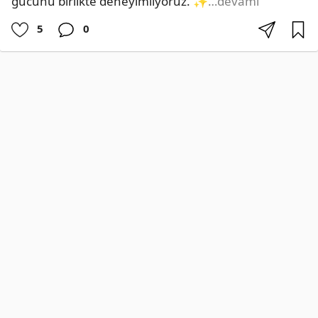
gücünü birlikte deneyimliyoruz. ✨
…devamı
5
0