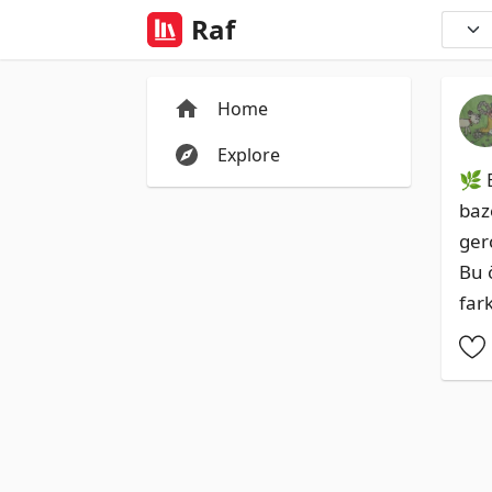
Raf
Home
Explore
🌿 
baz
ger
Bu 
fark