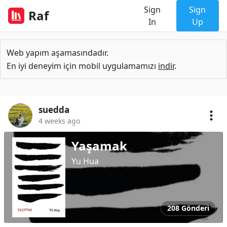
Sign
Sign
Raf
In
Up
Web yapım aşamasındadır.
En iyi deneyim için mobil uygulamamızı
indir
.
suedda
4 weeks ago
Yaşamak
Yu Hua
208 Gönderi