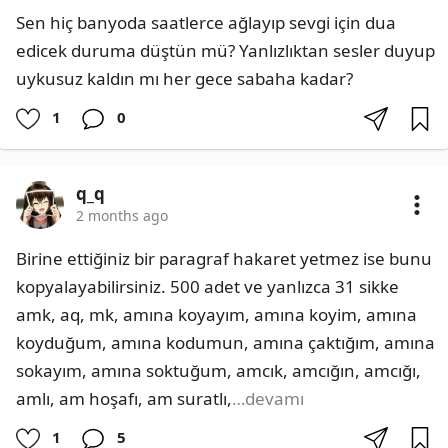
Sen hiç banyoda saatlerce ağlayıp sevgi için dua 
edicek duruma düştün mü? Yanlızlıktan sesler duyup 
uykusuz kaldın mı her gece sabaha kadar?
1
0
q_q
2 months ago
Birine ettiğiniz bir paragraf hakaret yetmez ise bunu 
kopyalayabilirsiniz. 500 adet ve yanlızca 31 sikke 
amk, aq, mk, amına koyayım, amına koyim, amına 
koyduğum, amına kodumun, amına çaktığım, amına 
sokayım, amına soktuğum, amcık, amcığın, amcığı, 
amlı, am hoşafı, am suratlı,
…devamı
1
5