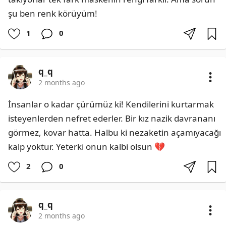
şu ben renk körüyüm!
1
0
q_q
2 months ago
İnsanlar o kadar çürümüz ki! Kendilerini kurtarmak 
isteyenlerden nefret ederler. Bir kız nazik davrananı 
görmez, kovar hatta. Halbu ki nezaketin açamıyacağı 
kalp yoktur. Yeterki onun kalbi olsun 💔
2
0
q_q
2 months ago