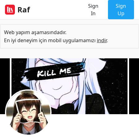
Sign
Sign
Raf
In
Up
Web yapım aşamasındadır.
En iyi deneyim için mobil uygulamamızı
indir
.