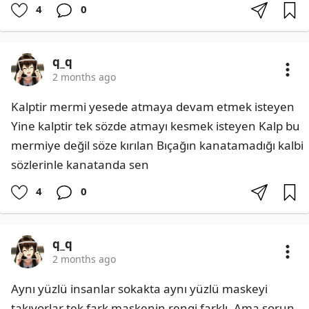
4
0
q_q
2 months ago
Kalptir mermi yesede atmaya devam etmek isteyen 
Yine kalptir tek sözde atmayı kesmek isteyen Kalp bu 
mermiye değil söze kırılan Bıçağın kanatamadığı kalbi 
sözlerinle kanatanda sen
4
0
q_q
2 months ago
Aynı yüzlü insanlar sokakta aynı yüzlü maskeyi 
takıyorlar tek fark maskenin rengi farklı. Ama sorun 