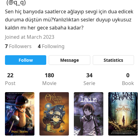
(@q_q)
Sen hiç banyoda saatlerce ağlayıp sevgi için dua edicek 
duruma düştün mü?Yanlızlıktan sesler duyup uykusuz 
kaldın mı her gece sabaha kadar?
Joined at March 2023
7
Followers
4
Following
Follow
Message
Statistics
22
180
34
0
Post
Movie
Serie
Book