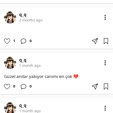
q_q
2 months ago
1
0
q_q
1 month ago
Güzel anılar yakıyor canımı en çok 💔
0
0
q_q
1 month ago