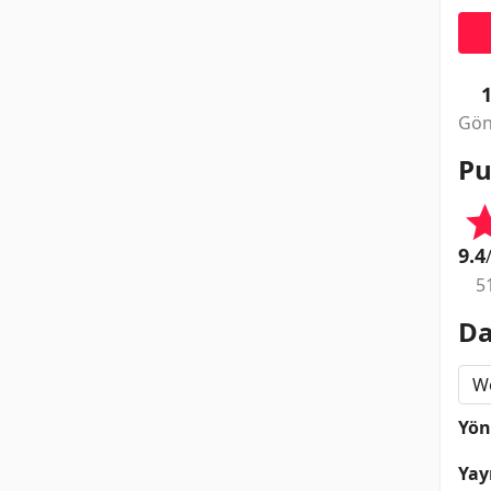
Gön
Pu
9.4
5
Da
Wo
Yö
Yay