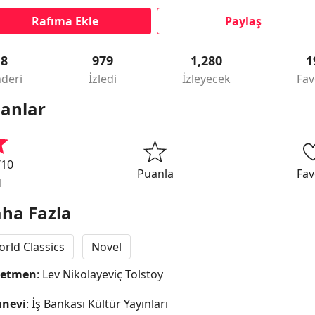
Rafıma Ekle
Paylaş
18
979
1,280
1
deri
İzledi
İzleyecek
Fav
anlar
/10
Puanla
Fav
1
ha Fazla
rld Classics
Novel
netmen
: Lev Nikolayeviç Tolstoy
ınevi
: İş Bankası Kültür Yayınları