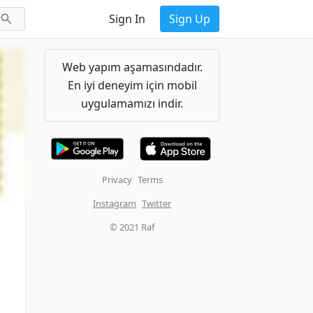
Sign In
Sign Up
Web yapım aşamasındadır.
En iyi deneyim için mobil
uygulamamızı indir.
Privacy
Terms
Instagram
Twitter
© 2021 Raf