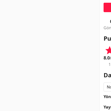
Gön
Pu
8.0
1
Da
N
Yö
Yay