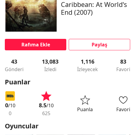
Caribbean: At World's
End (2007)
Rafıma Ekle
Paylaş
43
13,083
1,116
83
Gönderi
İzledi
İzleyecek
Favori
Puanlar
0
8.5
/10
/10
Puanla
Favori
0
625
Oyuncular