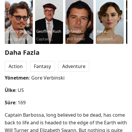
Johnny Depp
Geoffrey Rush
Orlando
Keira
Ja
Jack Sparrow
Captain
Bloom
Will Turner
Knightley
Elizabeth
Da
No
Hector
Swann
Daha Fazla
Barbossa
Action
Fantasy
Adventure
Yönetmen
: Gore Verbinski
Ülke
: US
Süre
: 169
Captain Barbossa, long believed to be dead, has come 
back to life and is headed to the edge of the Earth with 
Will Turner and Elizabeth Swann. But nothing is quite 