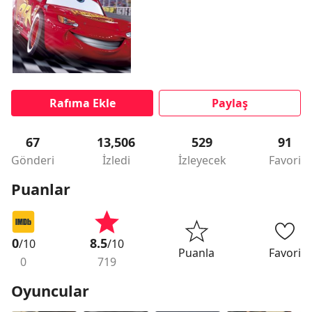
Rafıma Ekle
Paylaş
67
13,506
529
91
Gönderi
İzledi
İzleyecek
Favori
Puanlar
0
8.5
/10
/10
Puanla
Favori
0
719
Oyuncular