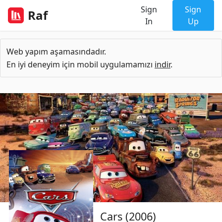
Sign
Sign
Raf
In
Up
Web yapım aşamasındadır.
En iyi deneyim için mobil uygulamamızı
indir
.
Cars (2006)