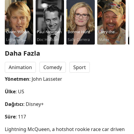
Owen Wilson
Paul Newman
Bonnie Hunt
Larry the
Ch
Lightning
Doc Hudson
Sally Carrera
Cable Guy
Mater
R
McQueen
Daha Fazla
Animation
Comedy
Sport
Yönetmen
: John Lasseter
Ülke
: US
Dağıtıcı
: Disney+
Süre
: 117
Lightning McQueen, a hotshot rookie race car driven 