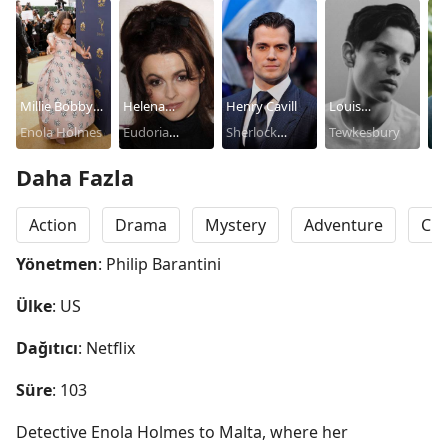
Millie Bobby
Helena
Henry Cavill
Louis
Hi
Brown
Enola Holmes
Bonham
Eudoria
Sherlock
Partridge
Tewkesbury
Dr
Carter
Holmes
Holmes
Daha Fazla
Action
Drama
Mystery
Adventure
Cri
Yönetmen
: Philip Barantini
Ülke
: US
Dağıtıcı
: Netflix
Süre
: 103
Detective Enola Holmes to Malta, where her 