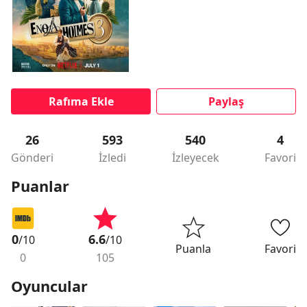
Rafıma Ekle
Paylaş
26
593
540
4
Gönderi
İzledi
İzleyecek
Favori
Puanlar
0
6.6
/10
/10
Puanla
Favori
0
105
Oyuncular