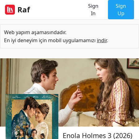
Sign
Sign
Raf
In
Up
Web yapım aşamasındadır.
En iyi deneyim için mobil uygulamamızı
indir
.
Enola Holmes 3 (2026)