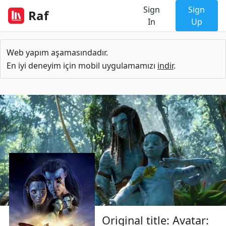
Sign
Sign
Raf
In
Up
Web yapım aşamasındadır.
En iyi deneyim için mobil uygulamamızı
indir
.
Original title: Avatar: