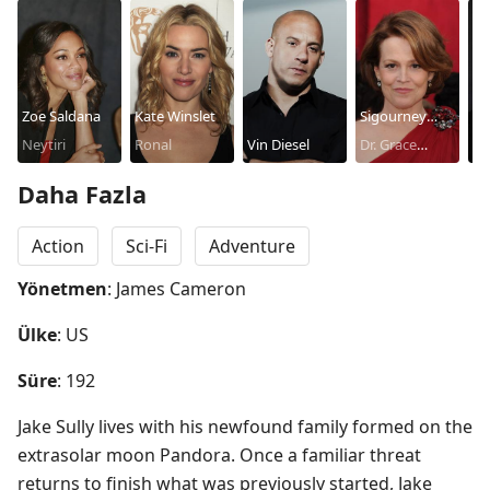
Zoe Saldana
Kate Winslet
Sigourney
S
Neytiri
Ronal
Vin Diesel
Weaver
Dr. Grace
Wo
Ja
Augustine
Daha Fazla
Action
Sci-Fi
Adventure
Yönetmen
: James Cameron
Ülke
: US
Süre
: 192
Jake Sully lives with his newfound family formed on the 
extrasolar moon Pandora. Once a familiar threat 
returns to finish what was previously started, Jake 