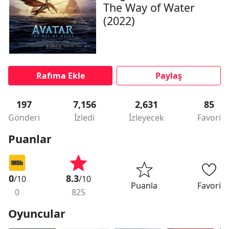
The Way of Water
(2022)
Rafıma Ekle
Paylaş
197
7,156
2,631
85
Gönderi
İzledi
İzleyecek
Favori
Puanlar
0
8.3
/10
/10
Puanla
Favori
0
825
Oyuncular