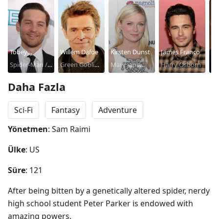
Tobey
Willem Dafoe
Kirsten Dunst
James Franco
Cli
Maguire
Spider-Man /
Green Goblin /
Mary Jane
Harry Osborn
Ro
Be
Peter Parker
Norman
Watson
Daha Fazla
Osborn
Sci-Fi
Fantasy
Adventure
Yönetmen
: Sam Raimi
Ülke
: US
Süre
: 121
After being bitten by a genetically altered spider, nerdy 
high school student Peter Parker is endowed with 
amazing powers.