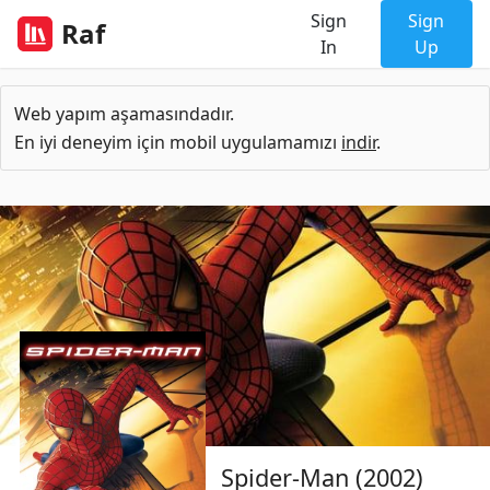
Sign
Sign
Raf
In
Up
Web yapım aşamasındadır.
En iyi deneyim için mobil uygulamamızı
indir
.
Spider-Man (2002)