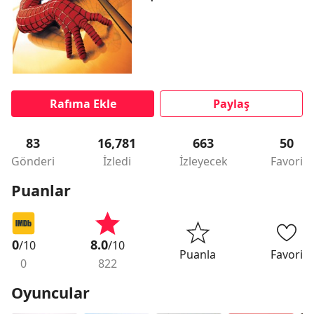
Rafıma Ekle
Paylaş
83
16,781
663
50
Gönderi
İzledi
İzleyecek
Favori
Puanlar
0
8.0
/10
/10
Puanla
Favori
0
822
Oyuncular