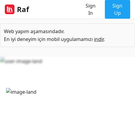
Sign
Sign
Raf
In
Up
Web yapım aşamasındadır.
En iyi deneyim için mobil uygulamamızı
indir
.