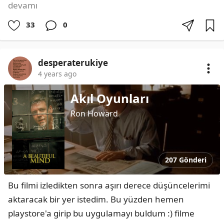
devamı
33
0
desperaterukiye
4 years ago
Akıl Oyunları
Ron Howard
207 Gönderi
Bu filmi izledikten sonra aşırı derece düşüncelerimi 
aktaracak bir yer istedim. Bu yüzden hemen 
playstore'a girip bu uygulamayı buldum :) filme 