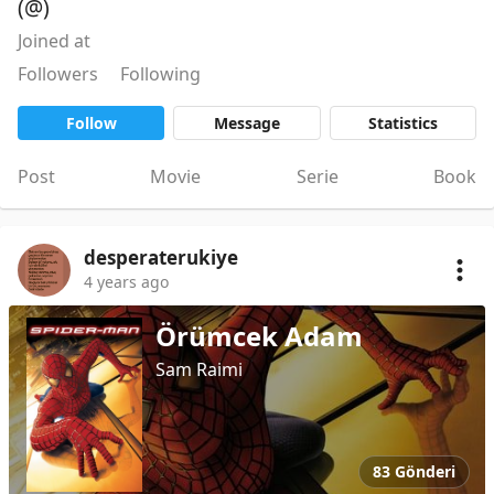
(@)
Joined at
Followers
Following
Follow
Message
Statistics
Post
Movie
Serie
Book
desperaterukiye
4 years ago
Örümcek Adam
Sam Raimi
83 Gönderi