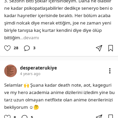
3. Sezonn bitti şoklar içerisindeyim. Daha ne olabilir 
ne kadar psikopatlaşabilirler dedikçe seneryo beni o 
kadar hayretler içerisinde bıraktı. Her bölüm acaba 
şimdi nolcak diye merak ettiğim, joe ne zaman yeni 
biriyle tanışsa kaç kurtar kendini diye diye ölüp 
bittiğim
…devamı
28
3
desperaterukiye
4 years ago
Selamlar 🙌 Şuana kadar death note, aot, kageguri 
ve my hero academia anime dizilerini izledim yine bu 
tarz uzun olmayan netflixte olan anime önerilerinizi 
bekliyorum ☺️🤔
8
5