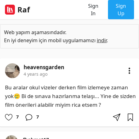
Sign
Sign
Raf
In
Up
Web yapım aşamasındadır.
En iyi deneyim için mobil uygulamamızı
indir
.
heavensgarden
4 years ago
Bu aralar okul vizeler derken film izlemeye zaman 
yok🥲 Bi de sınava hazırlanma telaşı... Yine de sizden 
film önerileri alabilir miyim rica etsem ?
7
7