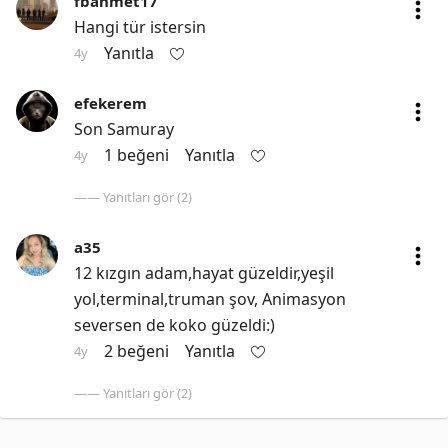
fbahmet17
Hangi tür istersin
Yanıtla
4y
efekerem
Son Samuray
1 beğeni
Yanıtla
4y
—— Yanıtları gör (2)
a35
12 kızgın adam,hayat güzeldir,yeşil 
yol,terminal,truman şov, Animasyon 
seversen de koko güzeldi:)
2 beğeni
Yanıtla
4y
—— Yanıtları gör (2)