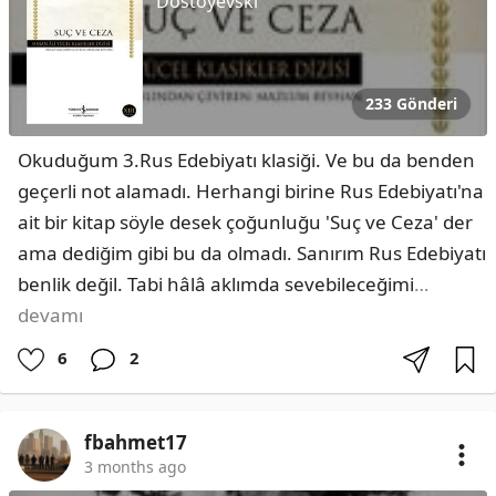
Dostoyevski
233 Gönderi
Okuduğum 3.Rus Edebiyatı klasiği. Ve bu da benden 
geçerli not alamadı. Herhangi birine Rus Edebiyatı'na 
ait bir kitap söyle desek çoğunluğu 'Suç ve Ceza' der 
ama dediğim gibi bu da olmadı. Sanırım Rus Edebiyatı 
benlik değil. Tabi hâlâ aklımda sevebileceğimi
…
devamı
6
2
fbahmet17
3 months ago