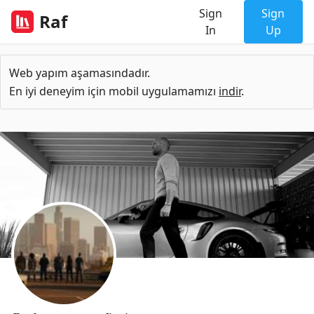
Sign
Sign
Raf
In
Up
Web yapım aşamasındadır.
En iyi deneyim için mobil uygulamamızı
indir
.