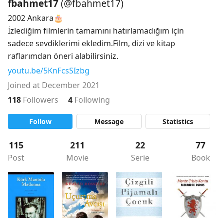
fbahmet17
(@fbahmet17)
2002 Ankara🎂

İzlediğim filmlerin tamamını hatırlamadığım için 
sadece sevdiklerimi ekledim.Film, dizi ve kitap 
raflarımdan öneri alabilirsiniz.
youtu.be/5KnFcsSIzbg
Joined at December 2021
118
Followers
4
Following
Follow
Message
Statistics
115
211
22
77
Post
Movie
Serie
Book