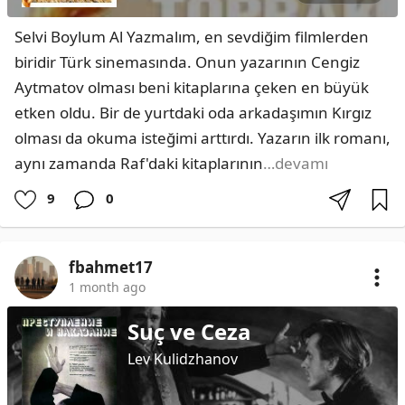
Selvi Boylum Al Yazmalım, en sevdiğim filmlerden 
biridir Türk sinemasında. Onun yazarının Cengiz 
Aytmatov olması beni kitaplarına çeken en büyük 
etken oldu. Bir de yurtdaki oda arkadaşımın Kırgız 
olması da okuma isteğimi arttırdı. Yazarın ilk romanı, 
aynı zamanda Raf'daki kitaplarının
…devamı
9
0
fbahmet17
1 month ago
Suç ve Ceza
Lev Kulidzhanov