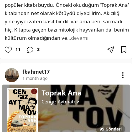
popüler kitabı buydu. Önceki okuduğum 'Toprak Ana' 
kitabından net olarak kötüydü diyebilirim. Akıcılığı 
yine iyiydi zaten basit bir dili var ama beni sarmadı 
hiç. Kitapta geçen bazı mitolojik hayvanları da, benim 
kültürüm olmadığından ve
…devamı
11
3
fbahmet17
1 month ago
Toprak Ana
Cengiz Aytmatov
95 Gönderi