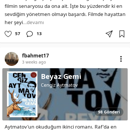
filmin senaryosu da ona ait. İşte bu yüzdendir ki en 
sevdiğim yönetmen olmayı başardı. Filmde hayattan 
her şeyi
…devamı
57
13
fbahmet17
3 weeks ago
Beyaz Gemi
Cengiz Aytmatov
98 Gönderi
Aytmatov'un okuduğum ikinci romanı. Raf'da en 