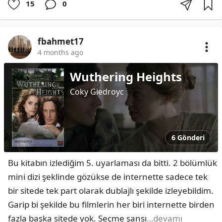
15
0
fbahmet17
4 months ago
Wuthering Heights
Coky Giedroyc
6 Gönderi
Bu kitabın izlediğim 5. uyarlaması da bitti. 2 bölümlük 
mini dizi şeklinde gözükse de internette sadece tek 
bir sitede tek part olarak dublajlı şekilde izleyebildim. 
Garip bi şekilde bu filmlerin her biri internette birden 
fazla başka sitede yok. Seçme şansı
…devamı