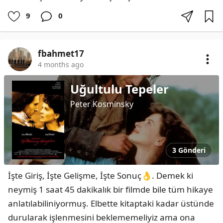
9
0
fbahmet17
4 months ago
Uğultulu Tepeler
Peter Kosminsky
3 Gönderi
İşte Giriş, İşte Gelişme, İşte Sonuç👌. Demek ki 
neymiş 1 saat 45 dakikalık bir filmde bile tüm hikaye 
anlatılabiliniyormuş. Elbette kitaptaki kadar üstünde 
durularak işlenmesini beklememeliyiz ama ona 