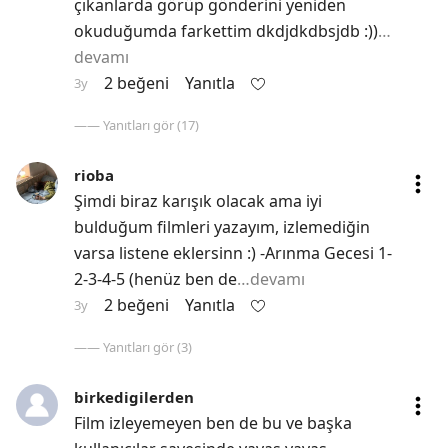
çıkanlarda görüp gönderini yeniden 
okuduğumda farkettim dkdjdkdbsjdb :))
…
devamı
2 beğeni
Yanıtla
3y
—— Yanıtları gör (17)
rioba
Şimdi biraz karışık olacak ama iyi 
bulduğum filmleri yazayım, izlemediğin 
varsa listene eklersinn :) -Arınma Gecesi 1-
2-3-4-5 (henüz ben de
…devamı
2 beğeni
Yanıtla
3y
—— Yanıtları gör (3)
birkedigilerden
Film izleyemeyen ben de bu ve başka 