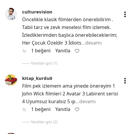
culturevision
Öncelikle klasik filmlerden önerebilirim . 
Tabii tarz ve zevk meselesi film izlemek. 
İzlediklerimden başlıca önerebileceklerim; 
Her Çocuk Özeldir 3 İdiots
…devamı
1 beğeni
Yanıtla
3y
—— Yanıtları gör (1)
kitap_kurdu0
Film pek izlemem ama yinede önereyim 1 
John Wick filmleri 2 Avatar 3 Labirent serisi 
4 Uyumsuz kuralsız 5 ıp
…devamı
1 beğeni
Yanıtla
3y
—— Yanıtları gör (2)