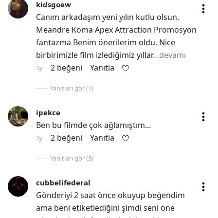
kidsgoew
Canım arkadaşım yeni yılın kutlu olsun. 
Meandre Koma Apex Attraction Promosyon 
fantazma Benim önerilerim oldu. Nice 
birbirimizle film izlediğimiz yıllar
…devamı
2 beğeni
Yanıtla
3y
—— Yanıtları gör (1)
ipekce
Ben bu filmde çok ağlamıştım...
2 beğeni
Yanıtla
3y
—— Yanıtları gör (3)
cubbelifederal
Gönderiyi 2 saat önce okuyup beğendim 
ama beni etiketlediğini şimdi seni öne 