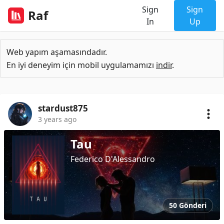
Sign
Sign
Raf
In
Up
Web yapım aşamasındadır.
En iyi deneyim için mobil uygulamamızı
indir
.
stardust875
3 years ago
Tau
Federico D'Alessandro
50 Gönderi