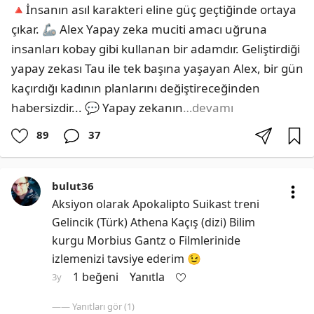
🔺İnsanın asıl karakteri eline güç geçtiğinde ortaya 
çıkar. 🦾 Alex Yapay zeka muciti amacı uğruna 
insanları kobay gibi kullanan bir adamdır. Geliştirdiği 
yapay zekası Tau ile tek başına yaşayan Alex, bir gün 
kaçırdığı kadının planlarını değiştireceğinden 
habersizdir... 💬 Yapay zekanın
…devamı
89
37
bulut36
Aksiyon olarak Apokalipto Suikast treni 
Gelincik (Türk) Athena Kaçış (dizi) Bilim 
kurgu Morbius Gantz o Filmlerinide 
izlemenizi tavsiye ederim 😉
1 beğeni
Yanıtla
3y
—— Yanıtları gör (1)