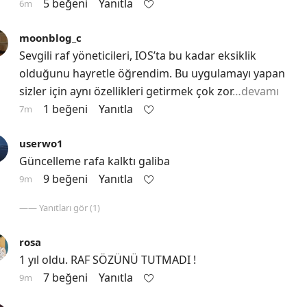
5 beğeni
Yanıtla
6m
moonblog_c
Sevgili raf yöneticileri, IOS’ta bu kadar eksiklik 
olduğunu hayretle öğrendim. Bu uygulamayı yapan 
sizler için aynı özellikleri getirmek çok zor
…devamı
1 beğeni
Yanıtla
7m
userwo1
Güncelleme rafa kalktı galiba
9 beğeni
Yanıtla
9m
—— Yanıtları gör (1)
rosa
1 yıl oldu. RAF SÖZÜNÜ TUTMADI !
7 beğeni
Yanıtla
9m