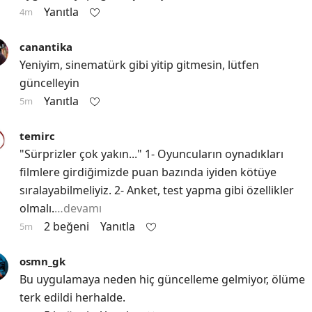
Yanıtla
4m
canantika
Yeniyim, sinematürk gibi yitip gitmesin, lütfen 
güncelleyin
Yanıtla
5m
temirc
"Sürprizler çok yakın..." 1- Oyuncuların oynadıkları 
filmlere girdiğimizde puan bazında iyiden kötüye 
sıralayabilmeliyiz. 2- Anket, test yapma gibi özellikler 
olmalı.
…devamı
2 beğeni
Yanıtla
5m
osmn_gk
Bu uygulamaya neden hiç güncelleme gelmiyor, ölüme 
terk edildi herhalde.