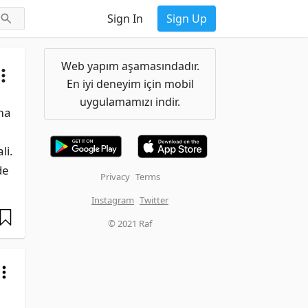
Sign In
Sign Up
Web yapım aşamasındadır.
En iyi deneyim için mobil
uygulamamızı indir.
ma 
i. 
e 
Privacy
Terms
Instagram
Twitter
© 2021 Raf