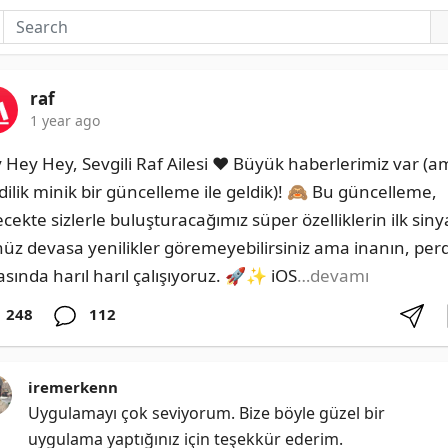
raf
1 year ago
 Hey Hey, Sevgili Raf Ailesi ❤️ Büyük haberlerimiz var (a
dilik minik bir güncelleme ile geldik)! 🙈 Bu güncelleme, 
cekte sizlerle buluşturacağımız süper özelliklerin ilk sinyal
üz devasa yenilikler göremeyebilirsiniz ama inanın, perd
asında harıl harıl çalışıyoruz. 🚀✨ iOS
…devamı
248
112
iremerkenn
Uygulamayı çok seviyorum. Bize böyle güzel bir 
uygulama yaptığınız için teşekkür ederim.