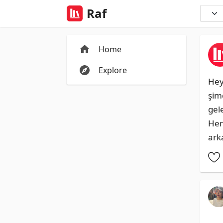
Raf
Home
Explore
Hey
şim
gele
Hen
ark