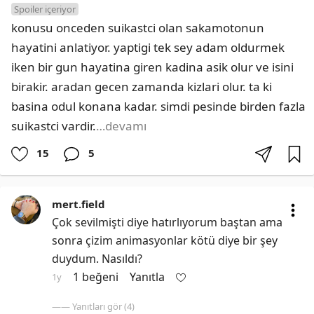
Spoiler içeriyor
konusu onceden suikastci olan sakamotonun 
hayatini anlatiyor. yaptigi tek sey adam oldurmek 
iken bir gun hayatina giren kadina asik olur ve isini 
birakir. aradan gecen zamanda kizlari olur. ta ki 
basina odul konana kadar. simdi pesinde birden fazla 
suikastci vardir.
…devamı
15
5
mert.field
Çok sevilmişti diye hatırlıyorum baştan ama 
sonra çizim animasyonlar kötü diye bir şey 
duydum. Nasıldı?
1 beğeni
Yanıtla
1y
—— Yanıtları gör (4)