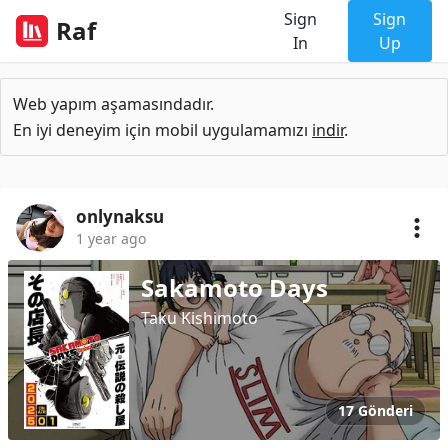
Sign
Sign
Raf
In
Up
Web yapım aşamasındadır.
En iyi deneyim için mobil uygulamamızı
indir
.
onlynaksu
1 year ago
Sakamoto Days
Taku Kishimoto
17 Gönderi