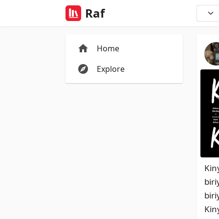
Raf
Home
Explore
Kin
bir
bir
Kin