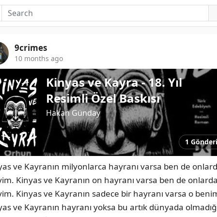
9crimes
10 months ago
Kinyas ve Kayra - 18. Yıl
Resimli Özel Baskısı
Hakan Günday
1 Gönder
yas ve Kayranın milyonlarca hayranı varsa ben de onlard
iyim. Kinyas ve Kayranın on hayranı varsa ben de onlarda
iyim. Kinyas ve Kayranın sadece bir hayranı varsa o benim
yas ve Kayranın hayranı yoksa bu artık dünyada olmadığ