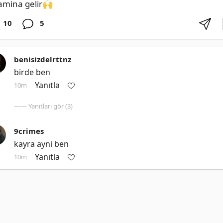
amina gelir🙌
10
5
benisizdelrttnz
birde ben
Yanıtla
10m
—— Yanıtları gör (3)
9crimes
kayra ayni ben
Yanıtla
10m