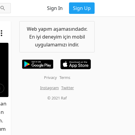
Sign In
Sign Up
Web yapım aşamasındadır.
En iyi deneyim için mobil
uygulamamızı indir.
Privacy
Terms
Instagram
Twitter
i
© 2021 Raf
an 
n 
. 
ım 