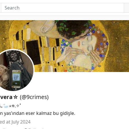
nvera☆
(@9crimes)
｡🦢⋆𖦹.✧˚

in yas’ından eser kalmaz bu gidişle.
ed at July 2024