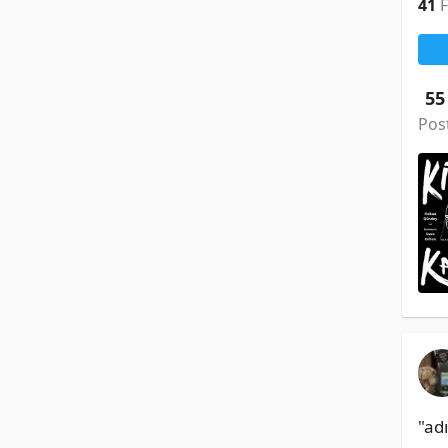
41
55
Pos
"ad