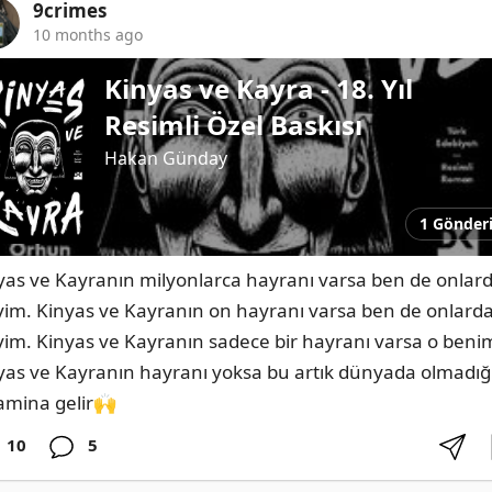
9crimes
10 months ago
Kinyas ve Kayra - 18. Yıl
Resimli Özel Baskısı
Hakan Günday
1 Gönder
yas ve Kayranın milyonlarca hayranı varsa ben de onlard
iyim. Kinyas ve Kayranın on hayranı varsa ben de onlarda
iyim. Kinyas ve Kayranın sadece bir hayranı varsa o benim
yas ve Kayranın hayranı yoksa bu artık dünyada olmadığ
amina gelir🙌
10
5