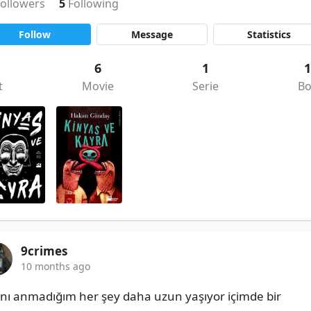
Followers
5
Following
Follow
Message
Statistics
6
1
t
Movie
Serie
B
9crimes
10 months ago
ını anmadığım her şey daha uzun yaşıyor içimde bir 