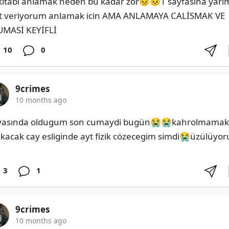
kitabi anlamak neden bu kadar zor😣😣1 sayfasina yarim
t veriyorum anlamak icin AMA ANLAMAYA CALİSMAK VE 
MASİ KEYİFLİ
10
0
9crimes
10 months ago
yasında oldugum son cumaydi bugün😭😭kahrolmamak 
n kacak cay esliginde ayt fizik cözecegim simdi😭üzülüyor
3
1
9crimes
10 months ago