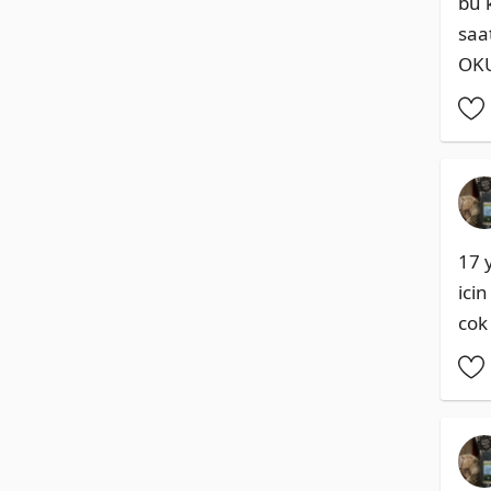
bu 
saa
OKU
17 
ici
cok