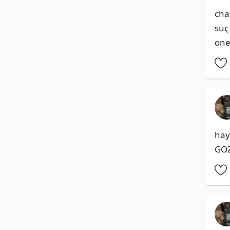
chat
suç 
one
hay
GÖZ