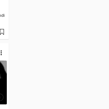
di 
i