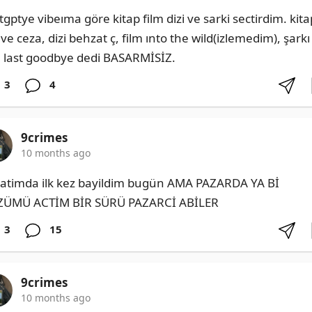
gptye vibeıma göre kitap film dizi ve sarki sectirdim. kitap
ve ceza, dizi behzat ç, film ınto the wild(izlemedim), şarkı 
 last goodbye dedi BASARMİSİZ.
3
4
9crimes
10 months ago
atimda ilk kez bayildim bugün AMA PAZARDA YA Bİ 
ÜMÜ ACTİM BİR SÜRÜ PAZARCİ ABİLER
3
15
9crimes
10 months ago