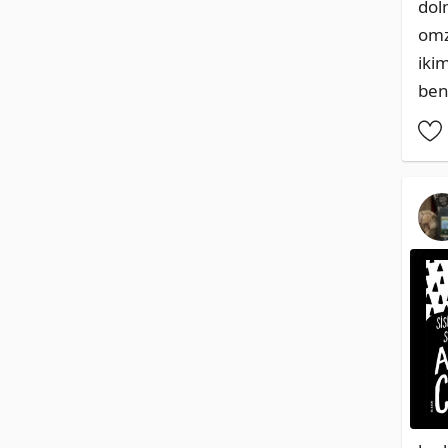
dol
omz
iki
ben