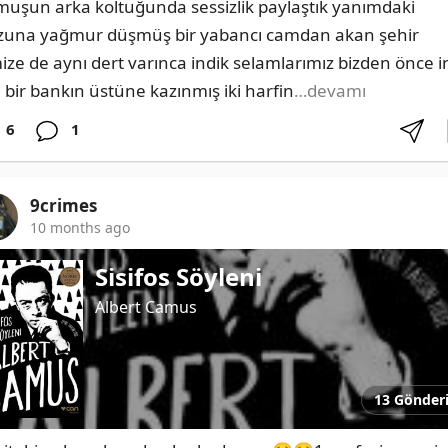
muşun arka koltuğunda sessizlik paylaştık yanımdaki 
una yağmur düşmüş bir yabancı camdan akan şehir 
mize de aynı dert varınca indik selamlarımız bizden önce in
 bir bankın üstüne kazınmış iki harfin
…devamı
6
1
9crimes
10 months ago
Sisifos Söyleni
Albert Camus
13 Gönder