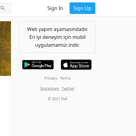
Sign In
Sign Up
Web yapım aşamasındadır.
En iyi deneyim için mobil
uygulamamızı indir.
Privacy
Terms
Instagram
Twitter
© 2021 Raf