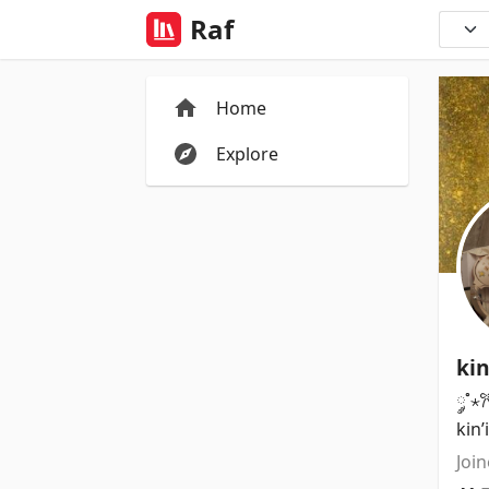
Raf
Home
Explore
ki
༘˚⋆
kin’
Join