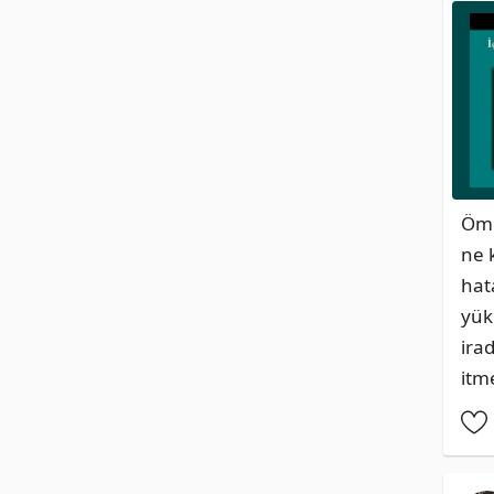
Öme
ne 
hat
yük
irad
itm