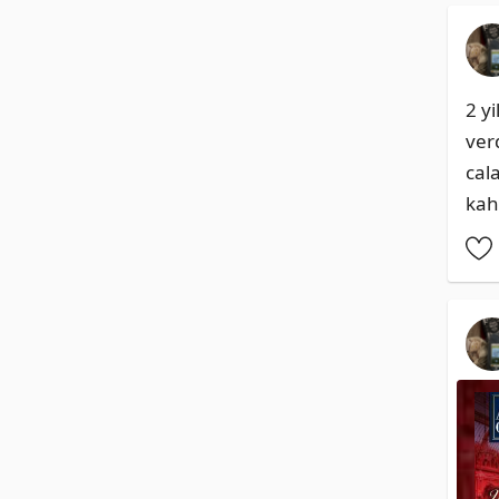
2 y
ver
cal
kah