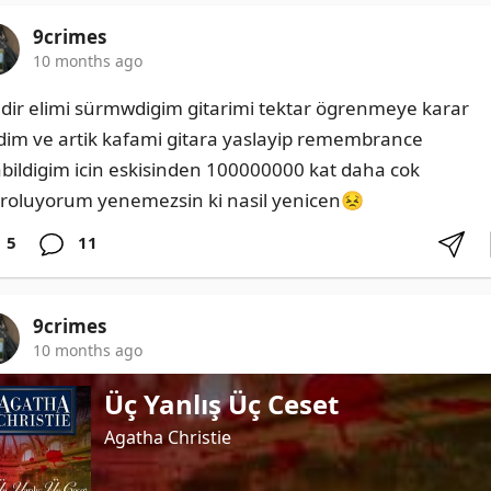
9crimes
10 months ago
ildir elimi sürmwdigim gitarimi tektar ögrenmeye karar 
dim ve artik kafami gitara yaslayip remembrance 
abildigim icin eskisinden 100000000 kat daha cok 
roluyorum yenemezsin ki nasil yenicen😣
5
11
9crimes
10 months ago
Üç Yanlış Üç Ceset
Agatha Christie