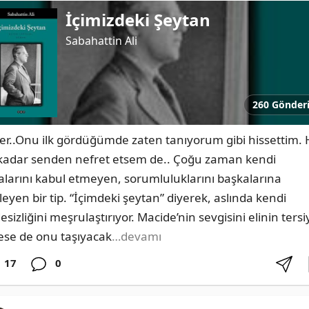
İçimizdeki Şeytan
Sabahattin Ali
260 Gönder
r..Onu ilk gördüğümde zaten tanıyorum gibi hissettim. H
kadar senden nefret etsem de.. Çoğu zaman kendi 
alarını kabul etmeyen, sorumluluklarını başkalarına 
leyen bir tip. “İçimdeki şeytan” diyerek, aslında kendi 
esizliğini meşrulaştırıyor. Macide’nin sevgisini elinin tersiy
ese de onu taşıyacak
…devamı
17
0