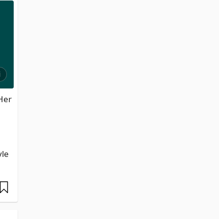
i
er 
le 