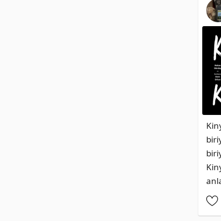
Kin
bir
bir
Kin
anl