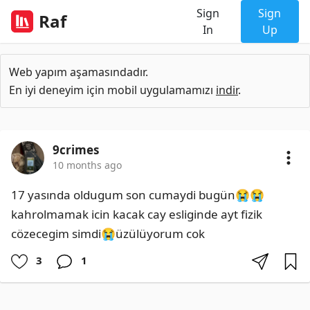
Sign
Sign
Raf
In
Up
Web yapım aşamasındadır.
En iyi deneyim için mobil uygulamamızı
indir
.
9crimes
10 months ago
17 yasında oldugum son cumaydi bugün😭😭
kahrolmamak icin kacak cay esliginde ayt fizik 
cözecegim simdi😭üzülüyorum cok
3
1