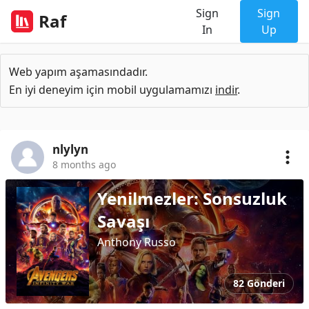
Sign
Sign
Raf
In
Up
Web yapım aşamasındadır.
En iyi deneyim için mobil uygulamamızı
indir
.
nlylyn
8 months ago
Yenilmezler: Sonsuzluk
Savaşı
Anthony Russo
82 Gönderi