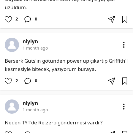
üzüldüm.
2
0
nlylyn
1 month ago
Berserk Guts'ın götünden power up çıkartıp Griffith'i 
kesmesiyle bitecek, yazıyorum buraya.
2
0
nlylyn
1 month ago
Neden TYT'de Re:zero göndermesi vardı ?