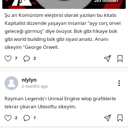
263 Gönderi
Şu an Komünizm eleştirisi olarak yazılan bu kitabı 
Kapitalist düzende yaşayan insanlar "ayy corç orvel 
geleceği görmüş" diye övüyor. Bok gibi hikaye bok 
gibi world building bok gibi siyasi analiz. Ananı 
sikeyim "George Orwell.
7
2
nlylyn
2 months ago
Rayman Legends'ı Unreal Engine wlop grafiklerle 
tekrar çıkaran Ubisoftu sikeyim.
2
1