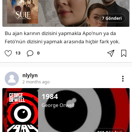
7 Gönderi
Bu ajan karının dizisini yapmakla Apo'nun ya da 
Fetö'nün dizisini yapmak arasında hiçbir fark yok.
13
0
nlylyn
2 months ago
1984
George Orwell