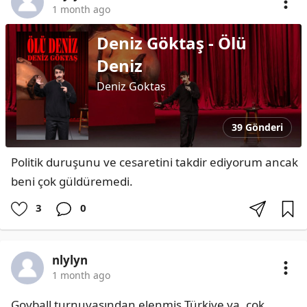
1 month ago
Deniz Göktaş - Ölü
Deniz
Deniz Goktas
39 Gönderi
Politik duruşunu ve cesaretini takdir ediyorum ancak 
beni çok güldüremedi.
3
0
nlylyn
1 month ago
Goyball turnuvasından elenmiş Türkiye ya, çok 