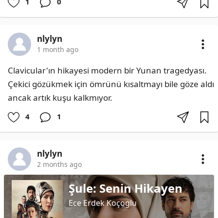
1
0
nlylyn
1 month ago
Clavicular'ın hikayesi modern bir Yunan tragedyası. 
Çekici gözükmek için ömrünü kısaltmayı bile göze aldı 
ancak artık kuşu kalkmıyor.
4
1
nlylyn
2 months ago
Şule: Senin Hikayen
Ece Erdek Koçoglu