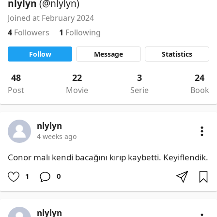
nlylyn
(@nlylyn)
Joined at February 2024
4
Followers
1
Following
Follow
Message
Statistics
48
22
3
24
Post
Movie
Serie
Book
nlylyn
4 weeks ago
Conor malı kendi bacağını kırıp kaybetti. Keyiflendik.
1
0
nlylyn