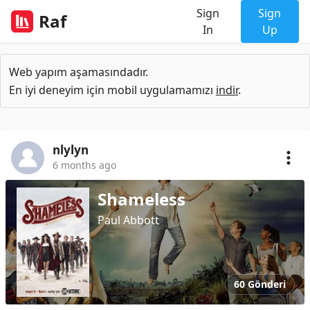
Sign
Sign
Raf
In
Up
Web yapım aşamasındadır.
En iyi deneyim için mobil uygulamamızı
indir
.
nlylyn
6 months ago
Shameless
Paul Abbott
60 Gönderi