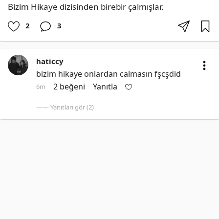
Bizim Hikaye dizisinden birebir çalmışlar.
2
3
haticcy
bizim hikaye onlardan calmasın fşcşdid
2 beğeni
Yanıtla
6m
—— Yanıtları gör (2)