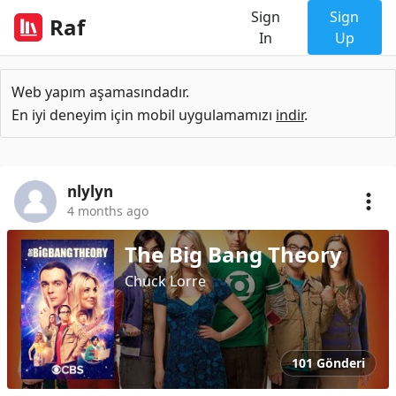
Sign
Sign
Raf
In
Up
Web yapım aşamasındadır.
En iyi deneyim için mobil uygulamamızı
indir
.
nlylyn
4 months ago
The Big Bang Theory
Chuck Lorre
101 Gönderi