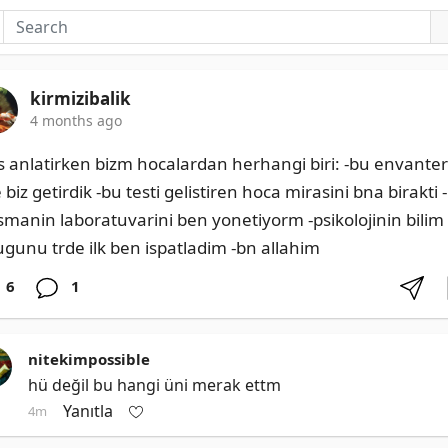
kirmizibalik
4 months ago
s anlatirken bizm hocalardan herhangi biri: -bu envanteri
 biz getirdik -bu testi gelistiren hoca mirasini bna birakti -
ismanin laboratuvarini ben yonetiyorm -psikolojinin bilim 
ugunu trde ilk ben ispatladim -bn allahim
6
1
nitekimpossible
hü değil bu hangi üni merak ettm
Yanıtla
4m