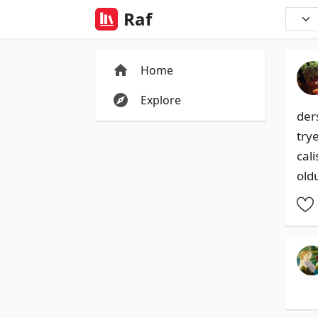
Raf
Home
Explore
der
trye
cal
old