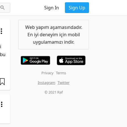
Sign In
Sign Up
Web yapım aşamasındadır.
En iyi deneyim için mobil
uygulamamızı indir.
 
bu 
Privacy
Terms
Instagram
Twitter
© 2021 Raf