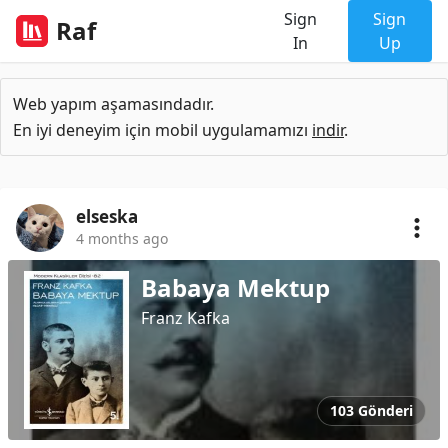
Sign
Sign
Raf
In
Up
Web yapım aşamasındadır.
En iyi deneyim için mobil uygulamamızı
indir
.
elseska
4 months ago
Babaya Mektup
Franz Kafka
103 Gönderi