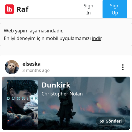
Sign
Sign
Raf
In
Up
Web yapım aşamasındadır.
En iyi deneyim için mobil uygulamamızı
indir
.
elseska
3 months ago
Dunkirk
Christopher Nolan
69 Gönderi