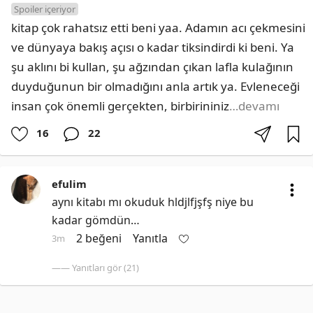
Spoiler içeriyor
kitap çok rahatsız etti beni yaa. Adamın acı çekmesini 
ve dünyaya bakış açısı o kadar tiksindirdi ki beni. Ya 
şu aklını bi kullan, şu ağzından çıkan lafla kulağının 
duyduğunun bir olmadığını anla artık ya. Evleneceği 
insan çok önemli gerçekten, birbirininiz
…devamı
16
22
efulim
aynı kitabı mı okuduk hldjlfjşfş niye bu 
kadar gömdün…
2 beğeni
Yanıtla
3m
—— Yanıtları gör (21)