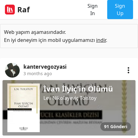
Sign
Sign
Raf
In
Up
Web yapım aşamasındadır.
En iyi deneyim için mobil uygulamamızı
indir
.
kantervegozyasi
3 months ago
İvan İlyiç'in Ölümü
Lev Nikolayeviç Tolstoy
91 Gönderi