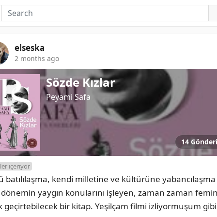
elseska
2 months ago
Sözde Kızlar
Peyami Safa
14 Gönder
ler içeriyor
ü batılılaşma, kendi milletine ve kültürüne yabancılaşma 
i dönemin yaygın konularını işleyen, zaman zaman femini
 geçirtebilecek bir kitap. Yeşilçam filmi izliyormuşum gibi 