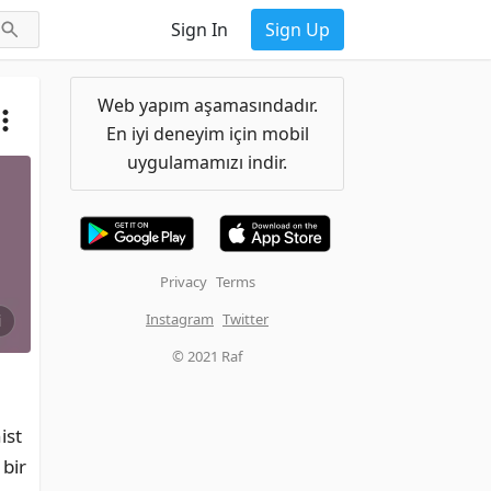
Sign In
Sign Up
Web yapım aşamasındadır.
En iyi deneyim için mobil
uygulamamızı indir.
Privacy
Terms
Instagram
Twitter
i
© 2021 Raf
st 
bir 