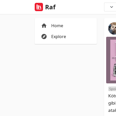
Raf
Home
Explore
Spoi
Köt
gib
atak