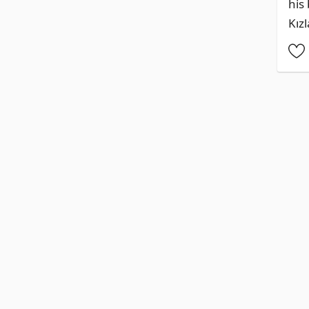
his
Kızl