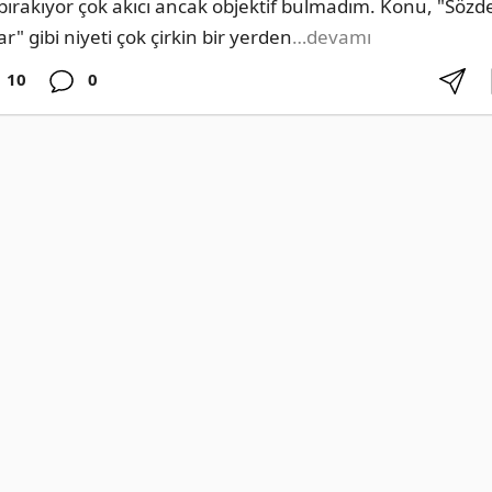
 bırakıyor çok akıcı ancak objektif bulmadım. Konu, "Sözde
ar" gibi niyeti çok çirkin bir yerden
…devamı
10
0