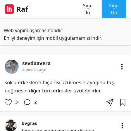
Sign
Sign
Raf
In
Up
Web yapım aşamasındadır.
En iyi deneyim için mobil uygulamamızı
indir
.
sevdaavera
4 weeks ago
solcu erkeklerin hiçbirisi üzülmesin ayağına taş 
değmesin diğer tüm erkekler üzülebilirler
3
2
bvgras
feminizm evrim geçiriyor desene