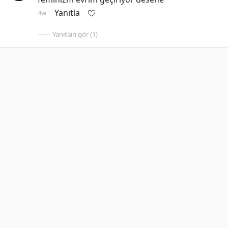
Yanıtla
4w
—— Yanıtları gör (1)