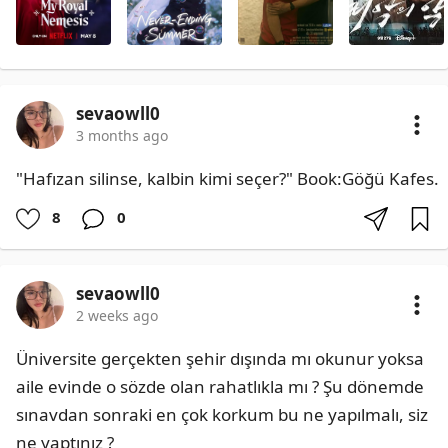
sevaowll0
3 months ago
​"Hafızan silinse, kalbin kimi seçer?" Book:Göğü Kafes.
8
0
sevaowll0
2 weeks ago
Üniversite gerçekten şehir dışında mı okunur yoksa 
aile evinde o sözde olan rahatlıkla mı ? Şu dönemde 
sınavdan sonraki en çok korkum bu ne yapılmalı, siz 
ne yaptınız ?