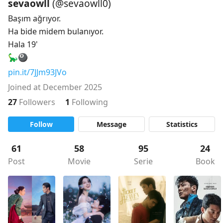
sevaowll
(@sevaowll0)
Başım ağrıyor.

Ha bide midem bulanıyor.

Hala 19'

🦕🎱
pin.it/7JJm93JVo
Joined at December 2025
27
Followers
1
Following
Follow
Message
Statistics
61
58
95
24
Post
Movie
Serie
Book