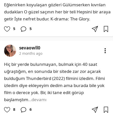
Eğlenirken koyulaşan gözleri Gülümserken kıvrılan 
dudakları O güzel saçının her bir teli ​Hepsini bir araya 
getir ​İşte nefret budur. K-drama: The Glory.
5
5
sevaowll0
2 months ago
Hiç bir yerde bulunmayan, bulmak için 40 saat 
uğraştığım, en sonunda bir sitede zar zor açarak 
bulduğum Thunderbird (2022) filmini izledim. Filmi 
izledim diye ekleyeyim dedim ama burada bile yok 
film o derece yok. Bir, iki tane edit görüp 
başlamıştım
…devamı
8
6