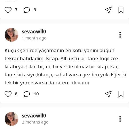
7
3
sevaowll0
1 month ago
Küçük şehirde yaşamanın en kötü yanını bugün 
tekrar hatırladım. Kitap. Altı üstü bir tane İngilizce 
kitabı ya. Ulan hiç mi bir yerde olmaz bir kitap; kaç 
tane kırtasiye,kitapçı, sahaf varsa gezdim yok. Eğer ki 
tek bir yerde varsa da zaten
…devamı
8
10
sevaowll0
2 months ago