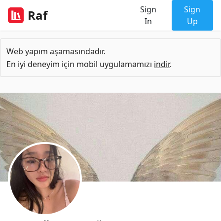
Sign
Sign
Raf
In
Up
Web yapım aşamasındadır.
En iyi deneyim için mobil uygulamamızı
indir
.