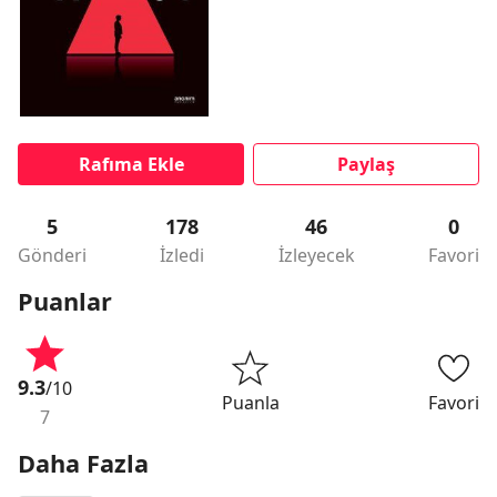
Rafıma Ekle
Paylaş
5
178
46
0
Gönderi
İzledi
İzleyecek
Favori
Puanlar
9.3
/10
Puanla
Favori
7
Daha Fazla