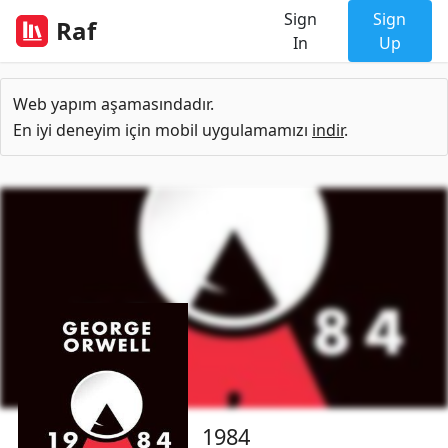
Sign
Sign
Raf
In
Up
Web yapım aşamasındadır.
En iyi deneyim için mobil uygulamamızı
indir
.
1984