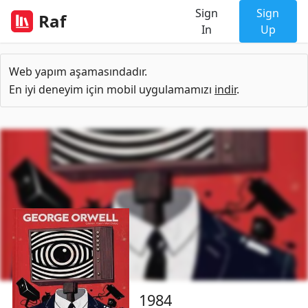
Sign
Sign
Raf
In
Up
Web yapım aşamasındadır.
En iyi deneyim için mobil uygulamamızı
indir
.
1984