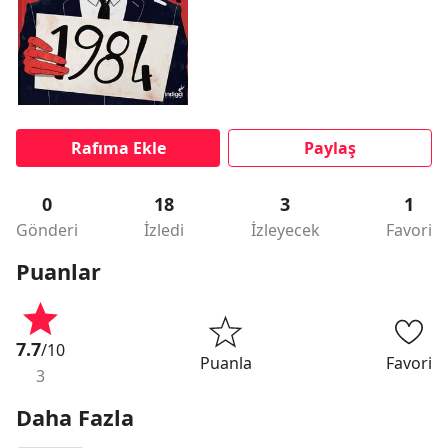
Rafıma Ekle
Paylaş
0
18
3
1
Gönderi
İzledi
İzleyecek
Favori
Puanlar
7.7
/10
Puanla
Favori
3
Daha Fazla