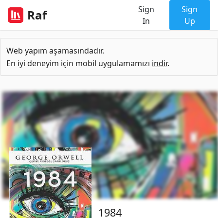
Sign
Sign
Raf
In
Up
Web yapım aşamasındadır.
En iyi deneyim için mobil uygulamamızı
indir
.
1984