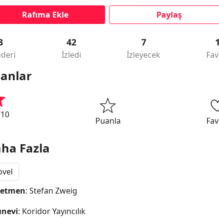
Rafıma Ekle
Paylaş
3
42
7
deri
İzledi
İzleyecek
Fav
anlar
/10
Puanla
Fav
ha Fazla
ovel
netmen
: Stefan Zweig
ınevi
: Koridor Yayıncılık