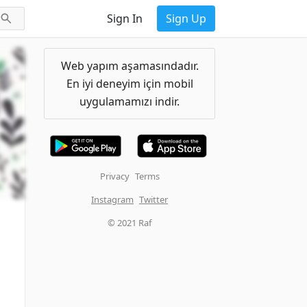
Sign In
Sign Up
Web yapım aşamasındadır.
En iyi deneyim için mobil
uygulamamızı indir.
Privacy
Terms
Instagram
Twitter
© 2021 Raf