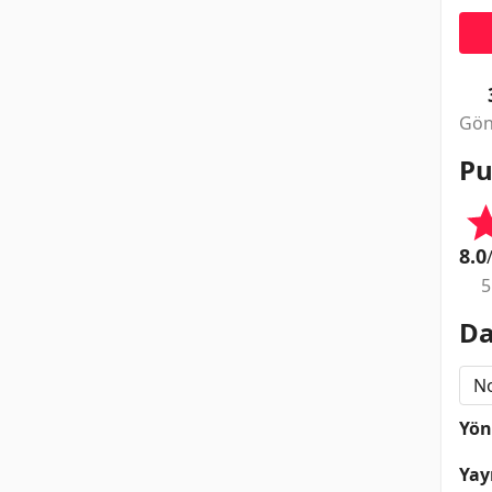
Gön
Pu
8.0
5
Da
N
Yö
Yay