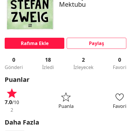
Mektubu
Rafıma Ekle
Paylaş
0
18
2
0
Gönderi
İzledi
İzleyecek
Favori
Puanlar
7.0
/10
Puanla
Favori
2
Daha Fazla