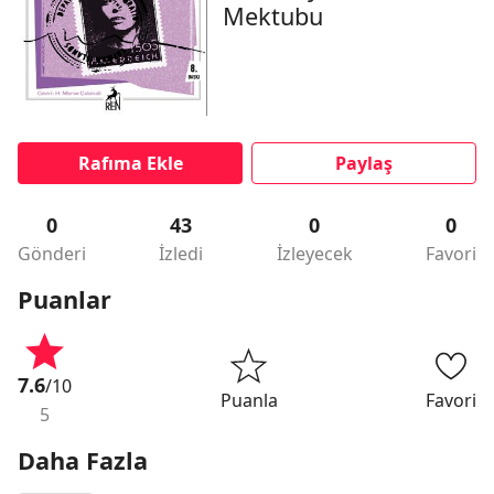
Mektubu
Rafıma Ekle
Paylaş
0
43
0
0
Gönderi
İzledi
İzleyecek
Favori
Puanlar
7.6
/10
Puanla
Favori
5
Daha Fazla