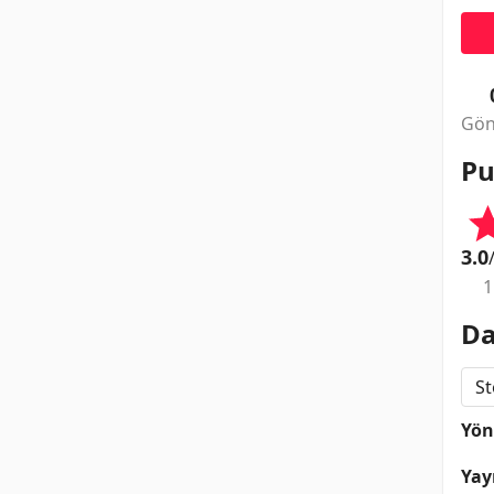
Gön
Pu
3.0
1
Da
St
Yö
Yay