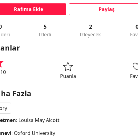
Rafıma Ekle
Paylaş
0
5
2
deri
İzledi
İzleyecek
Fav
anlar
/10
Puanla
Fav
ha Fazla
ory
netmen
: Louisa May Alcott
ınevi
: Oxford University