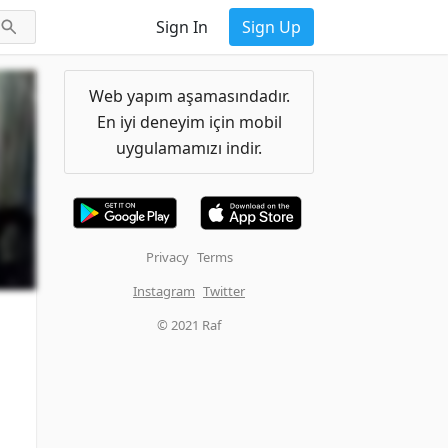
Sign In
Sign Up
Web yapım aşamasındadır.
En iyi deneyim için mobil
uygulamamızı indir.
Privacy
Terms
Instagram
Twitter
© 2021 Raf