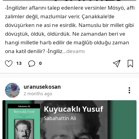
-İngilizler aflarını talep edenlere versinler Mösyö, affı 
zalimler değil, mazlumlar verir. Çanakkale’de 
dövüşürken ne asi ne esirdik. Namuslu bir millet gibi 
dövüştük, öldük, öldürdük. Ne zamandan beri ve 
hangi milletle harb edilir de mağlûb olduğu zaman 
ona katil denilir? -İngiliz
…devamı
13
0
uranusekosan
2 months ago
Kuyucaklı Yusuf
Sabahattin Ali