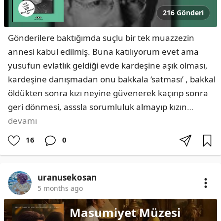
216 Gönderi
Gönderilere baktığımda suçlu bir tek muazzezin 
annesi kabul edilmiş. Buna katılıyorum evet ama 
yusufun evlatlık geldiği evde kardeşine aşık olması, 
kardeşine danışmadan onu bakkala ‘satması’ , bakkal 
öldükten sonra kızı neyine güvenerek kaçırıp sonra 
geri dönmesi, asssla sorumluluk almayıp kızın
…
devamı
16
0
uranusekosan
5 months ago
Masumiyet Müzesi