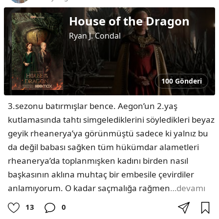
House of the Dragon
Ryan J. Condal
100 Gönderi
3.sezonu batırmışlar bence. Aegon’un 2.yaş 
kutlamasında tahtı simgelediklerini söyledikleri beyaz 
geyik rheanerya’ya görünmüştü sadece ki yalnız bu 
da değil babası sağken tüm hükümdar alametleri 
rheanerya’da toplanmışken kadını birden nasıl 
başkasının aklına muhtaç bir embesile çevirdiler 
anlamıyorum. O kadar saçmalığa rağmen
…devamı
13
0