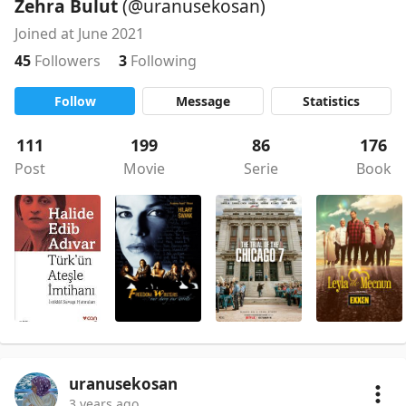
Zehra Bulut
(@uranusekosan)
Joined at June 2021
45
Followers
3
Following
Follow
Message
Statistics
111
199
86
176
Post
Movie
Serie
Book
uranusekosan
3 years ago