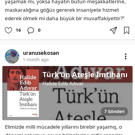
yaşamak mı, yoksa hayatın bütün meşakkatlerine, 
maskaralığına göğüs gererek insaniyete hizmet 
ederek ölmek mi daha büyük bir muvaffakiyettir?”
16
0
uranusekosan
1 month ago
Türk'ün Ateşle İmtihanı
Halide Edib Adıvar
7 Gönderi
Elimizde milli mücadele yıllarını birebir yaşamış, o 