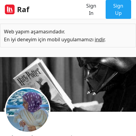
Sign
Sign
Raf
In
Up
Web yapım aşamasındadır.
En iyi deneyim için mobil uygulamamızı
indir
.