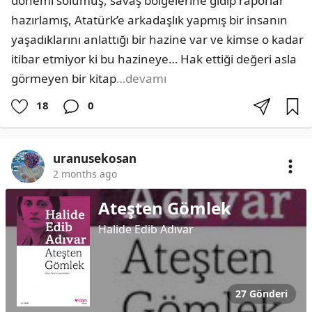
dönemi solumuş, savaş bölgelerine gidip raporlar 
hazırlamış, Atatürk’e arkadaşlık yapmış bir insanın 
yaşadıklarını anlattığı bir hazine var ve kimse o kadar 
itibar etmiyor ki bu hazineye… Hak ettiği değeri asla 
görmeyen bir kitap
…devamı
18
0
uranusekosan
2 months ago
Ateşten Gömlek
Halide Edib Adıvar
27 Gönderi