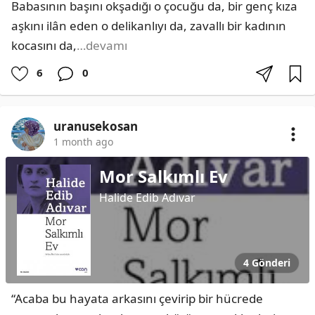
Babasının başını okşadığı o çocuğu da, bir genç kıza 
aşkını ilân eden o delikanlıyı da, zavallı bir kadının 
kocasını da,
…devamı
6
0
uranusekosan
1 month ago
Mor Salkımlı Ev
Halide Edib Adıvar
4 Gönderi
“Acaba bu hayata arkasını çevirip bir hücrede 