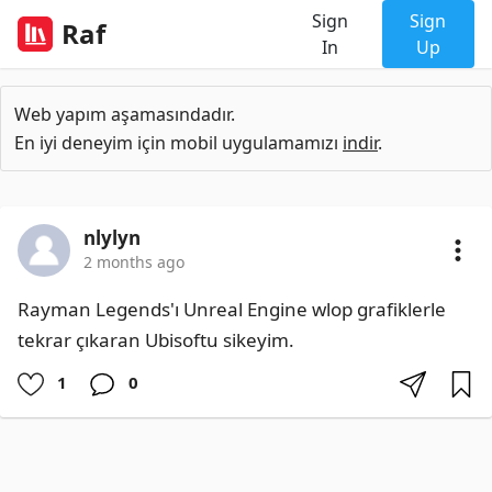
Sign
Sign
Raf
In
Up
Web yapım aşamasındadır.
En iyi deneyim için mobil uygulamamızı
indir
.
nlylyn
2 months ago
Rayman Legends'ı Unreal Engine wlop grafiklerle 
tekrar çıkaran Ubisoftu sikeyim.
1
0