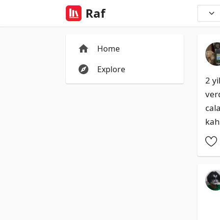
Raf
Home
Explore
2 y
ver
cal
kah