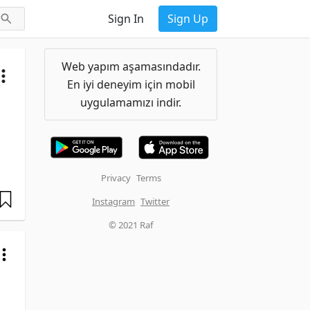
Sign In
Sign Up
Web yapım aşamasındadır.
En iyi deneyim için mobil
uygulamamızı indir.
Privacy
Terms
Instagram
Twitter
© 2021 Raf