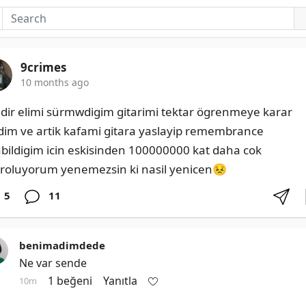
9crimes
10 months ago
ildir elimi sürmwdigim gitarimi tektar ögrenmeye karar 
dim ve artik kafami gitara yaslayip remembrance 
abildigim icin eskisinden 100000000 kat daha cok 
roluyorum yenemezsin ki nasil yenicen😣
5
11
benimadimdede
Ne var sende
1 beğeni
Yanıtla
10m